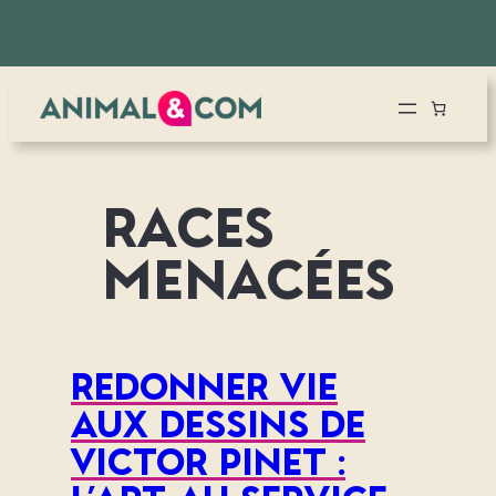
Aller
au
contenu
Races
menacées
Redonner vie
aux dessins de
Victor Pinet :