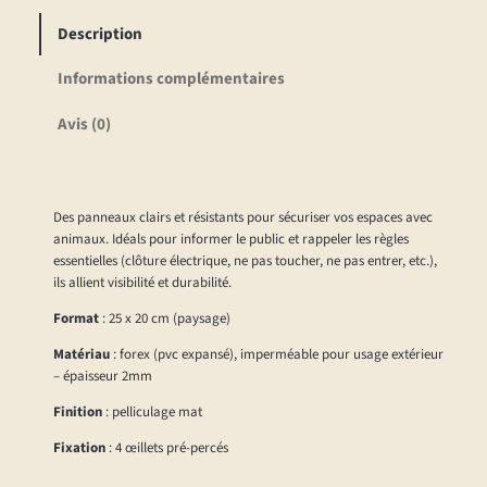
i
5
Description
t
,
é
Informations complémentaires
0
d
0
Avis (0)
e
P
a
€
n
à
Des panneaux clairs et résistants pour sécuriser vos espaces avec
n
2
animaux. Idéals pour informer le public et rappeler les règles
e
essentielles (clôture électrique, ne pas toucher, ne pas entrer, etc.),
5
a
ils allient visibilité et durabilité.
,
u
Format
: 25 x 20 cm (paysage)
0
x
Matériau
: forex (pvc expansé), imperméable pour usage extérieur
s
0
– épaisseur 2mm
i
Finition
: pelliculage mat
g
€
n
Fixation
: 4 œillets pré-percés
a