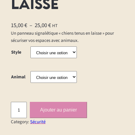
laisse
P
15,00
€
–
25,00
€
HT
l
Un panneau signalétique « chiens tenus en laisse » pour
sécuriser vos espaces avec animaux.
a
g
Style
e
d
e
Animal
p
r
i
q
x
Ajouter au panier
u
a
Category:
Sécurité
:
n
t
1