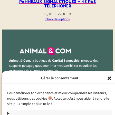
Panneaux signalétiques – ne pas
téléphoner
Plage
15,00
€
–
25,00
€
HT
de
Choix des options
prix :
15,00 €
à
25,00 €
Animal & Com
, la boutique de
Capital Sympathie
, propose des
supports pédagogiques pour informer, sensibiliser et outiller les
professionnels du monde animalier.
Gérer le consentement
Instagram
Facebook
LinkedIn
Pour améliorer ton expérience et mieux comprendre les visiteurs,
CONTACT
nous utilisons des cookies
. Accepter, c’est nous aider à rendre le
site plus simple et plus utile !
2 bis rue des chalets
53000 LAVAL