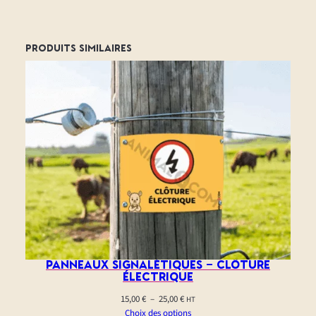
l
é
t
Produits similaires
i
q
u
e
s
–
c
h
i
e
n
s
e
Panneaux signalétiques – clôture
n
électrique
l
Plage
15,00
€
–
25,00
€
HT
a
de
Choix des options