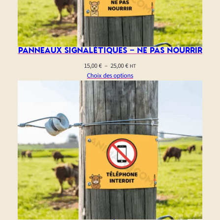
Panneaux signalétiques – ne pas nourrir
Plage
15,00
€
–
25,00
€
HT
de
Choix des options
prix :
15,00 €
à
25,00 €