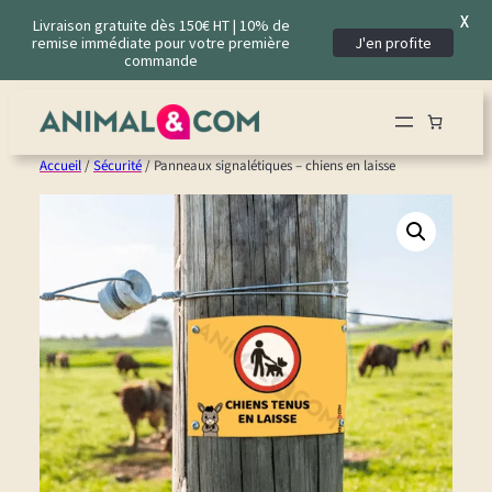
X
Livraison gratuite dès 150€ HT | 10% de
remise immédiate pour votre première
J'en profite
commande
Aller
au
contenu
Accueil
/
Sécurité
/ Panneaux signalétiques – chiens en laisse