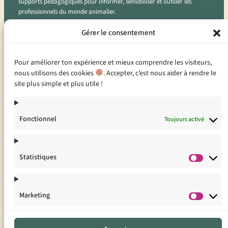
supports pédagogiques pour informer, sensibiliser et outiller les
professionnels du monde animalier.
Instagram
Facebook
LinkedIn
Gérer le consentement
CONTACT
Pour améliorer ton expérience et mieux comprendre les visiteurs,
nous utilisons des cookies
. Accepter, c’est nous aider à rendre le
site plus simple et plus utile !
2 bis rue des chalets
53000 LAVAL
contact@animal-et-com.com
Fonctionnel
Toujours activé
LIENS
Statistiques
Statist
NOS MARQUES
Marketing
Market
Animal et Cité
Animal et Compétences