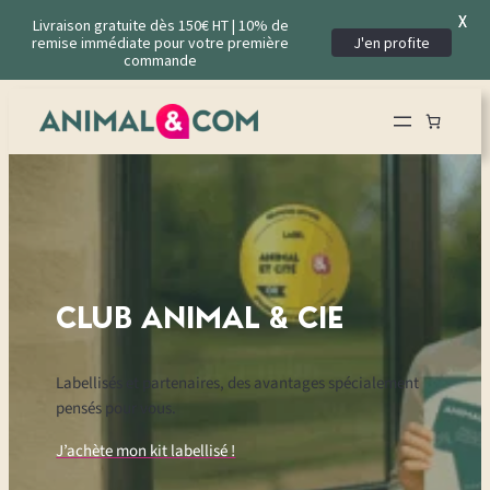
X
Livraison gratuite dès 150€ HT | 10% de
remise immédiate pour votre première
J'en profite
commande
CLUB ANIMAL & CI
E
Labellisés et partenaires, des avantages spécialement
pensés pour vous.
J’achète mon kit labellisé !